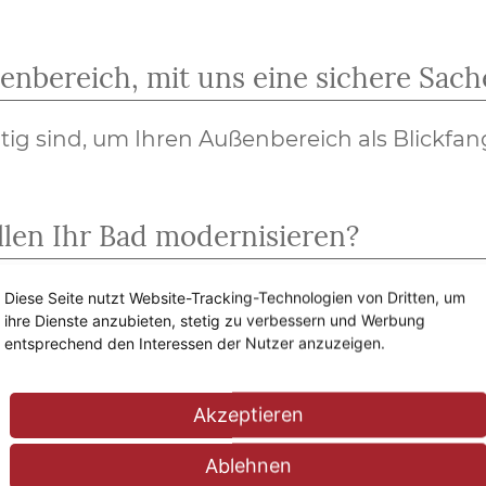
nbereich, mit uns eine sichere Sach
ötig sind, um Ihren Außenbereich als Blickfan
llen Ihr Bad modernisieren?
rung oder Renovierung Ihres Traumbades müs
Diese Seite nutzt Website-Tracking-Technologien von Dritten, um
ihre Dienste anzubieten, stetig zu verbessern und Werbung
e Fragen beantwortet werden:
entsprechend den Interessen der Nutzer anzuzeigen.
modern oder vielleicht doch klassisch und tra
Akzeptieren
ide ich mich?
Ablehnen
onen und die Trockenbauarbeiten weitere Firm