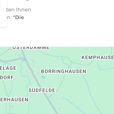
bieten Ihnen
nnen:
"Die