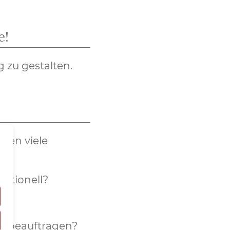
e!
g zu gestalten.
sen viele
ditionell?
en beauftragen?