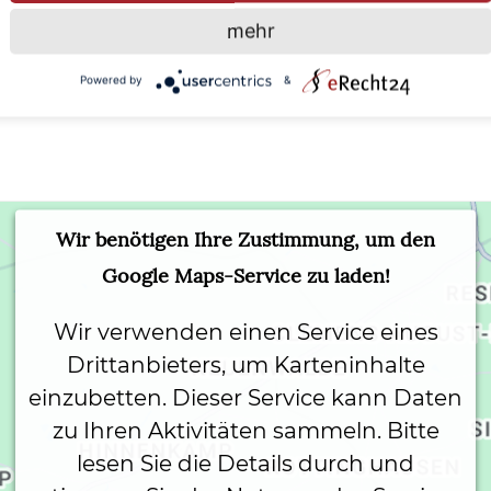
mehr
ojekt „Komplettbad“ auf Sie zukommen. Wir 
e sich auf das Wesentliche konzentrieren kö
Powered by
&
Wir benötigen Ihre Zustimmung, um den
Google Maps-Service zu laden!
Wir verwenden einen Service eines
Drittanbieters, um Karteninhalte
einzubetten. Dieser Service kann Daten
zu Ihren Aktivitäten sammeln. Bitte
lesen Sie die Details durch und