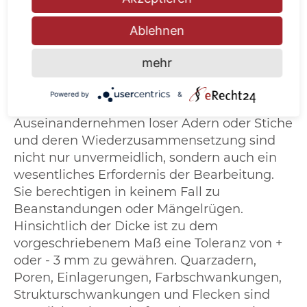
übernommen werden. Abweichungen und
sogenannte Schönheitsfehler (z.B.
Ablehnen
Einschlüsse...), die in der Natur des Gesteines
liegen, sowie Maßabweichungen, welche ein
mehr
genaues Passen und ein richtiges Verhältnis
nicht stören, bleiben vorbehalten.
Powered by
&
Fachgemäße Kittungen, das
Auseinandernehmen loser Adern oder Stiche
und deren Wiederzusammensetzung sind
nicht nur unvermeidlich, sondern auch ein
wesentliches Erfordernis der Bearbeitung.
Sie berechtigen in keinem Fall zu
Beanstandungen oder Mängelrügen.
Hinsichtlich der Dicke ist zu dem
vorgeschriebenem Maß eine Toleranz von +
oder - 3 mm zu gewähren. Quarzadern,
Poren, Einlagerungen, Farbschwankungen,
Strukturschwankungen und Flecken sind