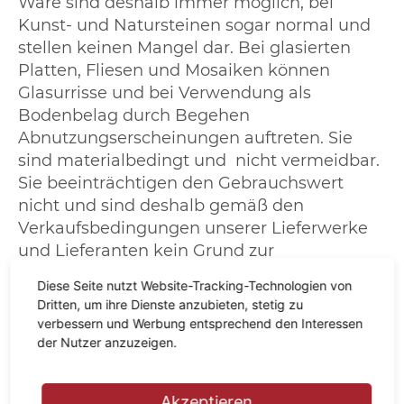
Ware sind deshalb immer möglich, bei
Kunst- und Natursteinen sogar normal und
stellen keinen Mangel dar. Bei glasierten
Platten, Fliesen und Mosaiken können
Glasurrisse und bei Verwendung als
Bodenbelag durch Begehen
Abnutzungserscheinungen auftreten. Sie
sind materialbedingt und nicht vermeidbar.
Sie beeinträchtigen den Gebrauchswert
nicht und sind deshalb gemäß den
Verkaufsbedingungen unserer Lieferwerke
und Lieferanten kein Grund zur
Beanstandung. Kunst- und Natursteine
Diese Seite nutzt Website-Tracking-Technologien von
können in Farbe, Stärke (Dicke), Struktur und
Dritten, um ihre Dienste anzubieten, stetig zu
Bearbeitung nicht einheitlich geliefert
verbessern und Werbung entsprechend den Interessen
werden. Daher kann eine Gewähr für
der Nutzer anzuzeigen.
vollkommene Übereinstimmung von
Anschauungsstück und Ware nicht
Akzeptieren