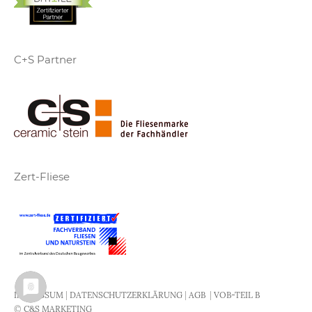
C+S Partner
Zert-Fliese
IMPRESSUM
|
DATENSCHUTZERKLÄRUNG
|
AGB
|
VOB-TEIL B
©
C&S MARKETING