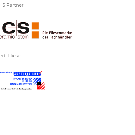
+S Partner
ert-Fliese