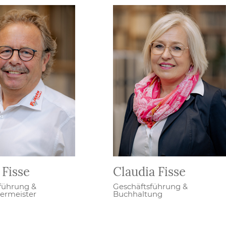
 Fisse
Claudia Fisse
führung &
Geschäftsführung &
germeister
Buchhaltung